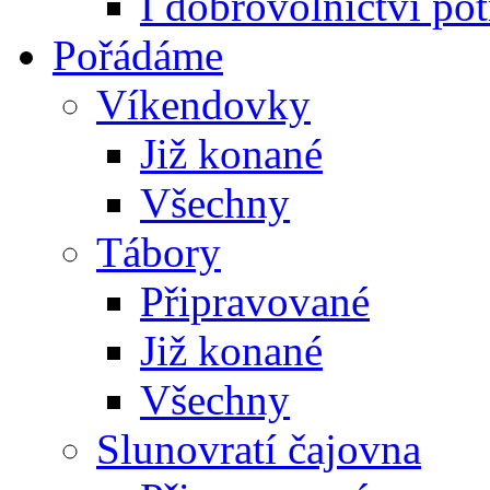
I dobrovolnictví po
Pořádáme
Víkendovky
Již konané
Všechny
Tábory
Připravované
Již konané
Všechny
Slunovratí čajovna