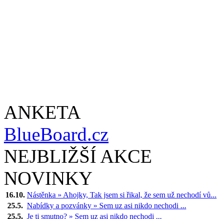
ANKETA
BlueBoard.cz
NEJBLIŽŠÍ AKCE
NOVINKY
16.10.
Nástěnka » Ahojky, Tak jsem si řikal, že sem už nechodí vů...
25.5.
Nabídky a pozvánky » Sem uz asi nikdo nechodi ...
25.5.
Je ti smutno? » Sem uz asi nikdo nechodi ...